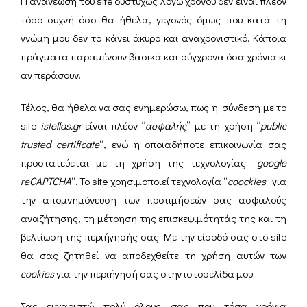
Η ανανέωση του site δυστυχώς λόγω χρόνου δεν είναι πλέον
τόσο συχνή όσο θα ήθελα, γεγονός όμως που κατά τη
γνώμη μου δεν το κάνει άκυρο και αναχρονιστικό. Κάποια
πράγματα παραμένουν βασικά και σύγχρονα όσα χρόνια κι
αν περάσουν.
Τέλος, θα ήθελα να σας ενημερώσω, πως η σύνδεση με το
site
istellas.gr
είναι πλέον “
ασφαλής
” με τη χρήση “
public
trusted certificate
“, ενώ η οποιαδήποτε επικοινωνία σας
προστατεύεται με τη χρήση της τεχνολογίας “
google
reCAPTCHA
“. Το site χρησιμοποιεί τεχνολογία “
coockies
” για
την απομνημόνευση των προτιμήσεών σας ασφαλούς
αναζήτησης, τη μέτρηση της επισκεψιμότητάς της και τη
βελτίωση της περιήγησής σας. Με την είσοδό σας στο site
θα σας ζητηθεί να αποδεχθείτε τη χρήση αυτών των
cookies
για την περιήγησή σας στην ιστοσελίδα μου.
Σας ευχαριστώ πολύ όλους σας που τόσα χρόνια