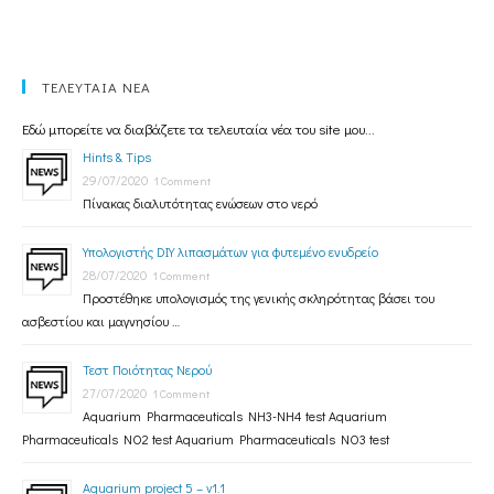
ΤΕΛΕΥΤΑΙΑ ΝΕΑ
Εδώ μπορείτε να διαβάζετε τα τελευταία νέα του site μου...
Hints & Tips
29/07/2020
1 Comment
Πίνακας διαλυτότητας ενώσεων στο νερό
Υπολογιστής DIY λιπασμάτων για φυτεμένο ενυδρείο
28/07/2020
1 Comment
Προστέθηκε υπολογισμός της γενικής σκληρότητας βάσει του
ασβεστίου και μαγνησίου …
Τεστ Ποιότητας Νερού
27/07/2020
1 Comment
Aquarium Pharmaceuticals NH3-NH4 test Aquarium
Pharmaceuticals NO2 test Aquarium Pharmaceuticals NO3 test
Aquarium project 5 – v1.1