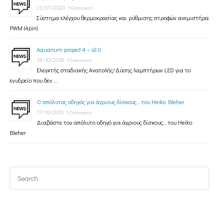
23/07/2020
1 Comment
Σύστημα ελέγχου θερμοκρασίας και ρύθμισης στροφών ανεμιστήρα
PWM (4pin)
Aquarium project 4 – v2.0
14/10/2018
1 Comment
Ελεγκτής σταδιακής Ανατολής/Δύσης λαμπτήρων LED για το
ενυδρείο που δεν …
Ο απόλυτος οδηγός για άγριους δίσκους… του Heiko Bleher
17/10/2010
1 Comment
Διαβάστε τον απόλυτο οδηγό για άγριους δίσκους… του Heiko
Bleher